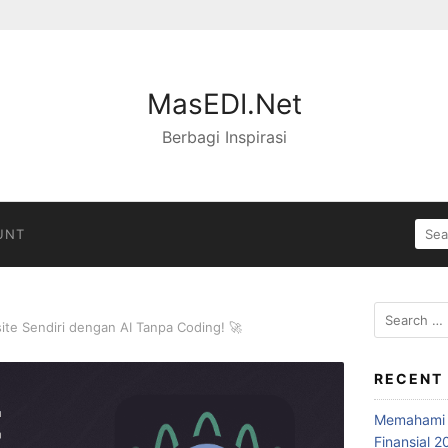
MasEDI.Net
Berbagi Inspirasi
SEA
UNT
FOR:
Search
ite Sendiri dengan AI Tanpa Coding! 🚀
for:
RECENT
Memahami S
Finansial 