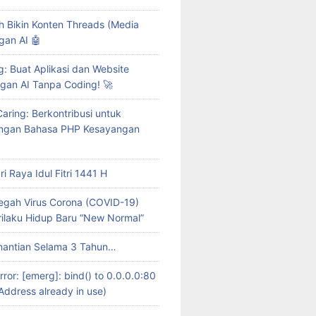
 Bikin Konten Threads (Media
gan AI 🤖
g: Buat Aplikasi dan Website
ngan AI Tanpa Coding! 🚀
Caring: Berkontribusi untuk
gan Bahasa PHP Kesayangan
i Raya Idul Fitri 1441 H
gah Virus Corona (COVID-19)
ilaku Hidup Baru “New Normal”
nantian Selama 3 Tahun…
rror: [emerg]: bind() to 0.0.0.0:80
 Address already in use)