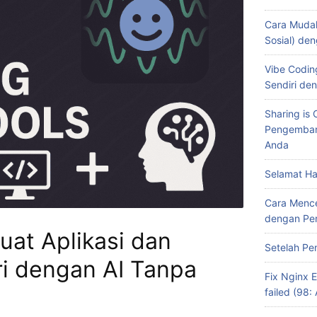
Cara Mudah
Sosial) den
Vibe Codin
Sendiri de
Sharing is 
Pengemban
Anda
Selamat Har
Cara Mence
dengan Per
uat Aplikasi dan
Setelah Pe
ri dengan AI Tanpa
Fix Nginx E
failed (98: