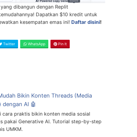
 yang dibangun dengan Replit
 kemudahannya! Dapatkan $10 kredit untuk
lewatkan kesempatan emas ini!
Daftar disini
!
Twitter
WhatsApp
Pin It
Mudah Bikin Konten Threads (Media
) dengan AI 🤖
i cara praktis bikin konten media sosial
s pakai Generative AI. Tutorial step-by-step
snis UMKM.