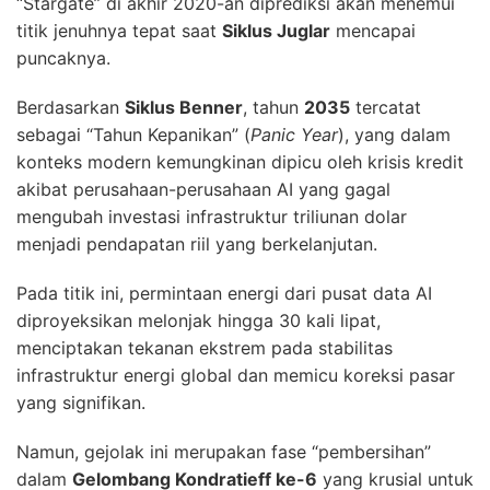
“Stargate” di akhir 2020-an diprediksi akan menemui
titik jenuhnya tepat saat
Siklus Juglar
mencapai
puncaknya.
Berdasarkan
Siklus Benner
, tahun
2035
tercatat
sebagai “Tahun Kepanikan” (
Panic Year
), yang dalam
konteks modern kemungkinan dipicu oleh krisis kredit
akibat perusahaan-perusahaan AI yang gagal
mengubah investasi infrastruktur triliunan dolar
menjadi pendapatan riil yang berkelanjutan.
Pada titik ini, permintaan energi dari pusat data AI
diproyeksikan melonjak hingga 30 kali lipat,
menciptakan tekanan ekstrem pada stabilitas
infrastruktur energi global dan memicu koreksi pasar
yang signifikan.
Namun, gejolak ini merupakan fase “pembersihan”
dalam
Gelombang Kondratieff ke-6
yang krusial untuk