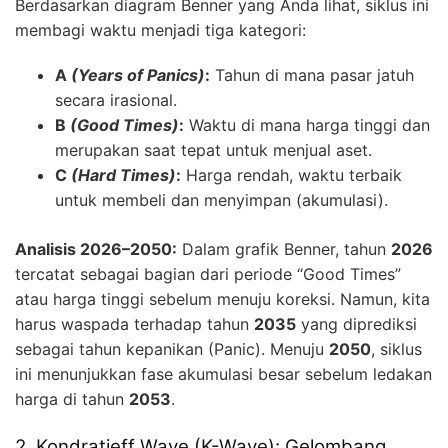
Berdasarkan diagram Benner yang Anda lihat, siklus ini
membagi waktu menjadi tiga kategori:
A
(Years of Panics)
:
Tahun di mana pasar jatuh
secara irasional.
B
(Good Times)
:
Waktu di mana harga tinggi dan
merupakan saat tepat untuk menjual aset.
C
(Hard Times)
:
Harga rendah, waktu terbaik
untuk membeli dan menyimpan (akumulasi).
Analisis 2026–2050:
Dalam grafik Benner, tahun
2026
tercatat sebagai bagian dari periode “Good Times”
atau harga tinggi sebelum menuju koreksi. Namun, kita
harus waspada terhadap tahun
2035
yang diprediksi
sebagai tahun kepanikan (Panic). Menuju
2050
, siklus
ini menunjukkan fase akumulasi besar sebelum ledakan
harga di tahun
2053
.
2. Kondratieff Wave (K-Wave): Gelombang