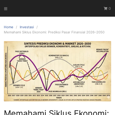
Skip
0
to
content
Home
Investasi
Memahami Siklus Ekonomi: Prediksi Pasar Finansial 2026–2050
Memahami Siklus Ekonomi: