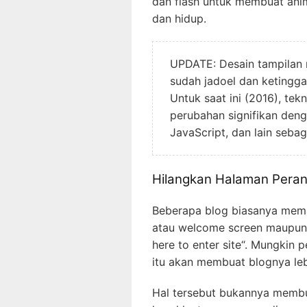
dan flash untuk membuat anima
dan hidup.
UPDATE: Desain tampilan 
sudah jadoel dan ketinggal
Untuk saat ini (2016), te
perubahan signifikan de
JavaScript, dan lain sebag
Hilangkan Halaman Peran
Beberapa blog biasanya mema
atau welcome screen maupun h
here to enter site“. Mungkin 
itu akan membuat blognya leb
Hal tersebut bukannya membu