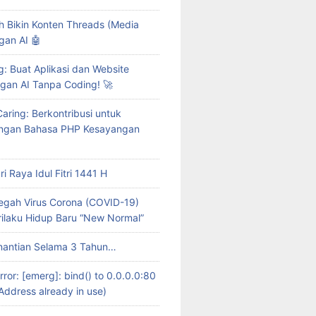
 Bikin Konten Threads (Media
gan AI 🤖
g: Buat Aplikasi dan Website
ngan AI Tanpa Coding! 🚀
Caring: Berkontribusi untuk
gan Bahasa PHP Kesayangan
i Raya Idul Fitri 1441 H
gah Virus Corona (COVID-19)
ilaku Hidup Baru “New Normal”
nantian Selama 3 Tahun…
rror: [emerg]: bind() to 0.0.0.0:80
 Address already in use)