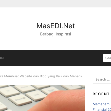
MasEDI.Net
Berbagi Inspirasi
SEA
UNT
FOR:
ara Membuat Website dan Blog yang Baik dan Menarik
Search
for:
RECENT
Memahami S
Finansial 