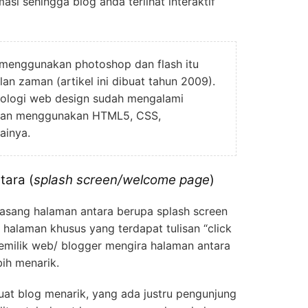
si sehingga blog anda terlihat interaktif
menggunakan photoshop dan flash itu
an zaman (artikel ini dibuat tahun 2009).
knologi web design sudah mengalami
ngan menggunakan HTML5, CSS,
ainya.
tara (
splash screen/welcome page
)
sang halaman antara berupa splash screen
alaman khusus yang terdapat tulisan “click
pemilik web/ blogger mengira halaman antara
ih menarik.
at blog menarik, yang ada justru pengunjung